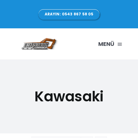
Skip
to
ARAYIN: 0543 867 58 05
content
MENÜ
ANASAYFA
HAKKIMIZDA
Kawasaki
ÜRÜNLERİMİZ
HİZMETLER