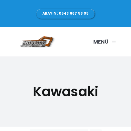
Skip
to
ARAYIN: 0543 867 58 05
content
MENÜ
ANASAYFA
HAKKIMIZDA
Kawasaki
ÜRÜNLERİMİZ
HİZMETLER