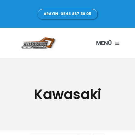
Skip
to
ARAYIN: 0543 867 58 05
content
MENÜ
ANASAYFA
HAKKIMIZDA
Kawasaki
ÜRÜNLERİMİZ
HİZMETLER