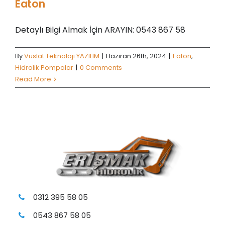
Eaton
ÜRÜN YELPAZEMİZ
Detaylı Bilgi Almak İçin ARAYIN: 0543 867 58
İLETİŞİM
By
Vuslat Teknoloji YAZILIM
|
Haziran 26th, 2024
|
Eaton
,
Hidrolik Pompalar
|
0 Comments
Read More
0312 395 58 05
0543 867 58 05