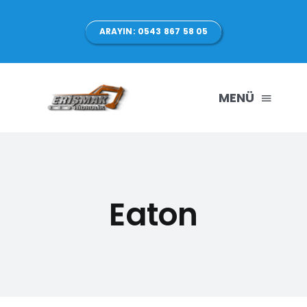
Skip
to
ARAYIN: 0543 867 58 05
content
MENÜ
ANASAYFA
HAKKIMIZDA
Eaton
ÜRÜNLERİMİZ
HİZMETLER